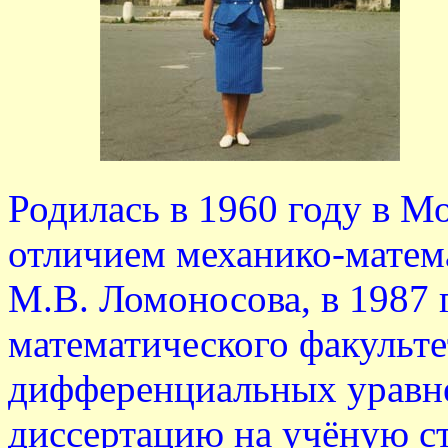
Родилась в 1960 году в Мо
отличием механико-матем
М.В. Ломоносова, в 1987 
математического факульте
дифференциальных уравне
диссертацию на учёную ст